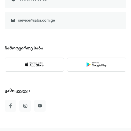
service@saba.com.ge
ჩამოტვირთე
საბა
გამოგვყევი