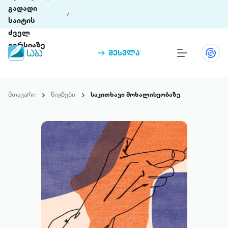
გადადი
საიტის
ძველ
ვერსიაზე
შესვლა
წიგნები
თინეთი
მთავარი
წიგნები
საკითხავი მოხალისეობაზე
თინეთი 9 ციფრულ პლატფორმასა და 5
პრემია „საბა“
მობილურ აპლიკაციას აერთიანებს.
ჩვენ შესახებ
პაკეტები