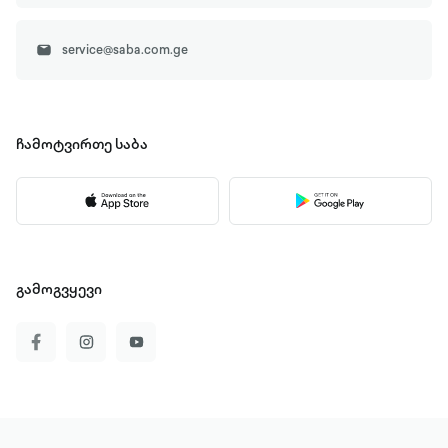
service@saba.com.ge
ჩამოტვირთე
საბა
გამოგვყევი