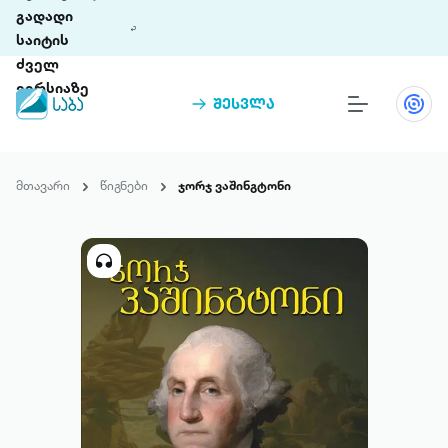
გადადი
საიტის
ძველ
ვერსიაზე
შესვლა
წიგნები
თინეთი
მთავარი
წიგნები
ჯორჯ ვაშინგტონი
თინეთი 9 ციფრულ პლატფორმასა და 5
პრემია „საბა“
მობილურ აპლიკაციას აერთიანებს.
ჩვენ შესახებ
პაკეტები