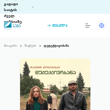
გადადი
საიტის
ძველ
ვერსიაზე
შესვლა
წიგნები
თინეთი
მთავარი
წიგნები
დეტექტივობანა
თინეთი 9 ციფრულ პლატფორმასა და 5
პრემია „საბა“
მობილურ აპლიკაციას აერთიანებს.
ჩვენ შესახებ
პაკეტები