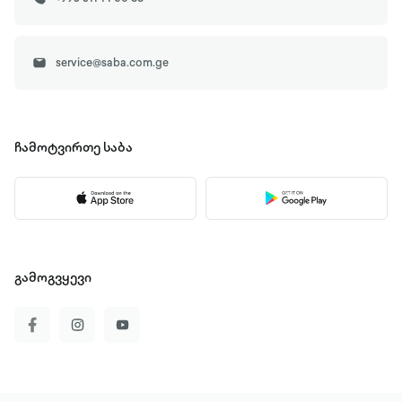
service@saba.com.ge
ჩამოტვირთე
საბა
გამოგვყევი