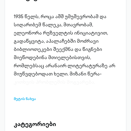
1935 წელს, როცა აშშ უმუშევრობამ და
სიღარიბემ წალეკა, მთავრობამ,
ელეონორა რუზველტის ინიციატივით,
გადაწყვიტა, აპალაჩებში მოძრავი
ბიბლიოთეკები შეექმნა და წიგნები
მიეწოდებინა მთიელებისთვის,
რომლებსაც არანაირ ლიტერატურაზე არ
მიუწვდებოდათ ხელი. მიზანი წერა-
კითხვის პრობლემის მოგვარება,
წიგნიერების დონის ამაღლება და ამით
უმუშევრობის დაძლევა იყო. რამდენი
მეტის ნახვა
მეკენტუკელი ქალი ცხენებზე შემოსხდა
და მთებში ყოველკვირეული მოგზაურობა
დაიწყო. კარდაკარ დადიოდნენ და
კატეგორიები