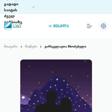
გადადი
საიტის
ძველ
ვერსიაზე
შესვლა
წიგნები
თინეთი
მთავარი
წიგნები
ვარსკვლავთა მბოძებელი
თინეთი 9 ციფრულ პლატფორმასა და 5
პრემია „საბა“
მობილურ აპლიკაციას აერთიანებს.
ჩვენ შესახებ
პაკეტები