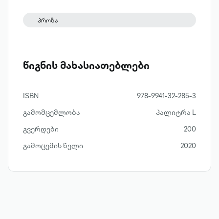
განცდებს აღწერს; აქ უფრო მეტად
მნიშვნელოვანია ამ ადამიანის ალტერ
პროზა
ეგო, პარალელური დამკვირვებელი,
რომელიც ირონიულ პრიზმაში ატარებს
პირად გამოცდილებას და გზადაგზა
წიგნის მახასიათებლები
თავისუფლდება საზოგადოებაში
დამკვიდრებული მორალური
ნორმებისგან.
ISBN
978-9941-32-285-3
გამომცემლობა
პალიტრა L
გვერდები
200
გამოცემის წელი
2020