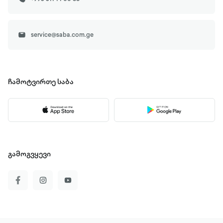
service@saba.com.ge
ჩამოტვირთე
საბა
გამოგვყევი