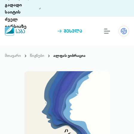
გადადი
საიტის
ძველ
ვერსიაზე
შესვლა
წიგნები
თინეთი
მთავარი
წიგნები
ალფას ვიბრაცია
თინეთი 9 ციფრულ პლატფორმასა და 5
პრემია „საბა“
მობილურ აპლიკაციას აერთიანებს.
ჩვენ შესახებ
პაკეტები