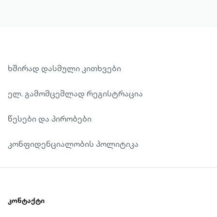
გარემოებებსა და იუმორისტულ
ასპექტებს დღევანდელი ადამიანები
ვერასოდეს ჩასწვდებიან." - ამბობს
ნაწარმოების მთავარი გმირი ჰაირი
ირდალი და საზოგადოების სამსჯავროზე
გამოაქვს თავისი პრობლემები. ეს
ხშირად დასმული კითხვები
სატირული რომანი საინტერესოა არა
ელ. გამომცემლად რეგისტრაცია
მხოლოდ სოციალური, არამედ ეპიკური
თვალსაზრისითაც. ორჰან ფამუქი ერთგან
წესები და პირობები
წერს: "ეს არის უდიდესი ნაწარმოები,
რომელიც კი ოდესმე დაწერილა
კონფიდენციალობის პოლიტიკა
სტამბოლში".
კონტაქტი