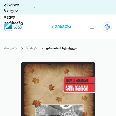
გადადი
საიტის
ძველ
ვერსიაზე
შესვლა
წიგნები
თინეთი
მთავარი
წიგნები
დროის ინსტიტუტი
თინეთი 9 ციფრულ პლატფორმასა და 5
პრემია „საბა“
მობილურ აპლიკაციას აერთიანებს.
ჩვენ შესახებ
პაკეტები