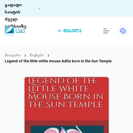
გადადი
საიტის
ძველ
ვერსიაზე
შესვლა
წიგნები
თინეთი
მთავარი
წიგნები
თინეთი 9 ციფრულ პლატფორმასა და 5
Legend of the little white mouse Adita born in the Sun Temple
პრემია „საბა“
მობილურ აპლიკაციას აერთიანებს.
ჩვენ შესახებ
პაკეტები