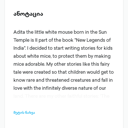
ანოტაცია
Adita the little white mouse born in the Sun
Temple is II part of the book "New Legends of
India". I decided to start writing stories for kids
about white mice, to protect them by making
mice adorable. My other stories like this fairy
tale were created so that children would get to
know rare and threatened creatures and fall in
love with the infinitely diverse nature of our
land. There are my other faithful stories: ‘The
Christmas Vow under the Mistletoe’ about
Christian the hedgehog and a brave little
მეტის ნახვა
mouse named Casper, who rescued Maiden