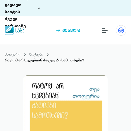
გადადი
საიტის
ძველ
ვერსიაზე
შესვლა
წიგნები
თინეთი
მთავარი
წიგნები
თინეთი 9 ციფრულ პლატფორმასა და 5
რატომ არ ხვდებიან ძაღლები სამოთხეში?
პრემია „საბა“
მობილურ აპლიკაციას აერთიანებს.
ჩვენ შესახებ
პაკეტები