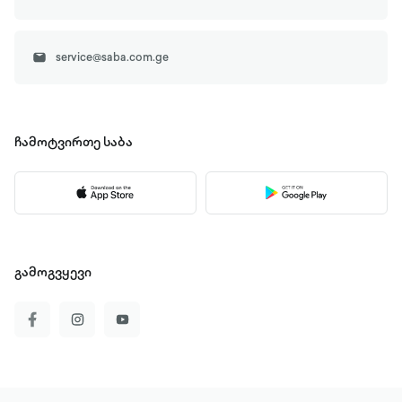
service@saba.com.ge
ჩამოტვირთე
საბა
გამოგვყევი