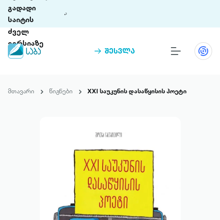
გადადი
საიტის
ძველ
ვერსიაზე
შესვლა
წიგნები
თინეთი
მთავარი
წიგნები
XXI საუკუნის დასაწყისის პოეტი
თინეთი 9 ციფრულ პლატფორმასა და 5
პრემია „საბა“
მობილურ აპლიკაციას აერთიანებს.
ჩვენ შესახებ
პაკეტები