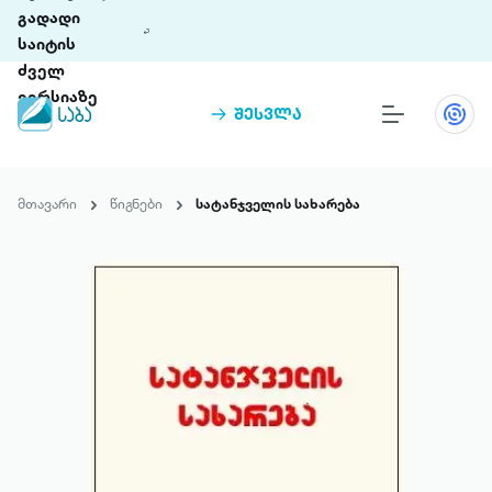
გადადი
საიტის
ძველ
ვერსიაზე
შესვლა
წიგნები
თინეთი
მთავარი
წიგნები
სატანჯველის სახარება
თინეთი 9 ციფრულ პლატფორმასა და 5
პრემია „საბა“
მობილურ აპლიკაციას აერთიანებს.
ჩვენ შესახებ
პაკეტები