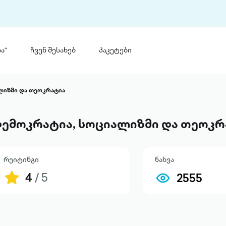
ა“
ჩვენ შესახებ
პაკეტები
თინ
 პრემია „საბა“
ლიზმი და თეოკრატია
თინეთ
მობილ
ტორია
ემოკრატია, სოციალიზმი და თეოკრ
ანაცხადი
რეიტინგი
ნახვა
4
/ 5
2555