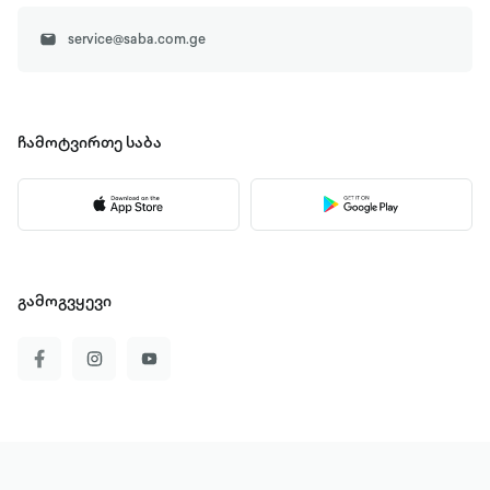
service@saba.com.ge
ჩამოტვირთე
საბა
გამოგვყევი