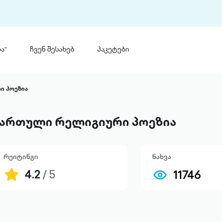
ა“
ჩვენ შესახებ
პაკეტები
თინ
 პრემია „საბა“
ი პოეზია
თინეთ
მობილ
ტორია
ართული რელიგიური პოეზია
ანაცხადი
რეიტინგი
ნახვა
4.2
/ 5
11746