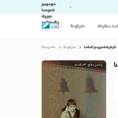
გადადი
საიტის
ძველ
ვერსიაზე
წიგნები
პრემია „საბ
წიგნები
ლიტერატურული
მთავარი
წიგნები
სანამ დაგვიძახებენ
პრემია „საბა“
კონკურსის ის
წესდება
ს
საკონკურსო გ
ჩვენ შესახებ
პაკეტები