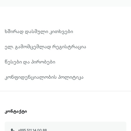
შეფასებები მთლიანობაში მოკლებულია
გესლსა და ქილიკს. პოლიტიკური
მოღვაწეების შვილები თავიანთ
ნაწერებსა თუ ზეპირ გამოსვლებში,
ხშირად დასმული კითხვები
უმეტესწილად, ცდილობენ, მამები
განადიდონ ან მათი ქმედებები
ელ. გამომცემლად რეგისტრაცია
გაამართლონ. მე ამგვარ მიზანს არ
ვისახავ და არც რაიმე ილუზიები მაქვს.
წესები და პირობები
რაკი წარმოვიდგენ 30-იანი წლების
საბჭოთა კავშირის პოლიტიკურ
კონფიდენციალობის პოლიტიკა
რეალობას და ამ კონტექსტში მამაჩემის
წარმატებული პარტიული კარიერის
ელვისებურად აღმავალ ტრაექტორიას,
ეჭვი არ მეპარება, რომ მაშინაც და
კონტაქტი
შემდეგაც მას არაერთ მორალურ
კომპრომისზე მოუხდებოდა წასვლა. და
+995 511 14 00 88