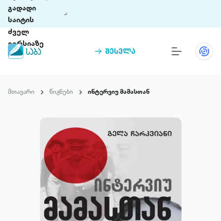
გადადი
საიტის
ძველ
ვერსიაზე
შესვლა
წიგნები
თინეთი
მთავარი
წიგნები
ინტერვიუ მამასთან
თინეთი 9 ციფრულ პლატფორმასა და 5
პრემია „საბა“
მობილურ აპლიკაციას აერთიანებს.
ჩვენ შესახებ
პაკეტები