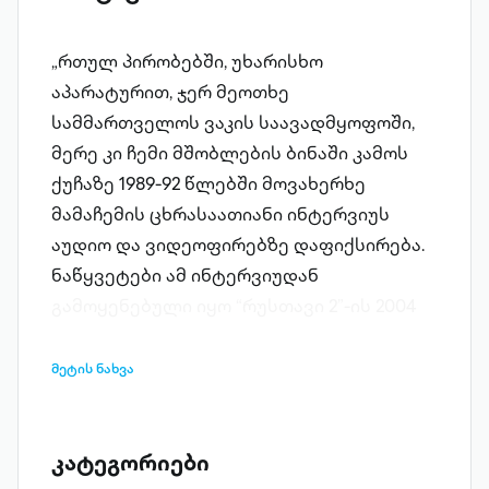
„რთულ პირობებში, უხარისხო
აპარატურით, ჯერ მეოთხე
სამმართველოს ვაკის საავადმყოფოში,
მერე კი ჩემი მშობლების ბინაში კამოს
ქუჩაზე 1989-92 წლებში მოვახერხე
მამაჩემის ცხრასაათიანი ინტერვიუს
აუდიო და ვიდეოფირებზე დაფიქსირება.
ნაწყვეტები ამ ინტერვიუდან
გამოყენებული იყო “რუსთავი 2”-ის 2004
წლის სატელევიზიო ფილმში
სახელწოდებით “ქართველები კრემლში
მეტის ნახვა
და მის გარეთ”. მამაჩემთან საუბრების
შეჯერებულ ვარიანტს დღეს უკვე სრული
სახით წიგნად გთავაზობთ. კანდიდ
კატეგორიები