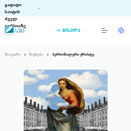
გადადი
საიტის
ძველ
ვერსიაზე
შესვლა
წიგნები
თინეთი
მთავარი
წიგნები
პერსონალური ქრისტე
თინეთი 9 ციფრულ პლატფორმასა და 5
პრემია „საბა“
მობილურ აპლიკაციას აერთიანებს.
ჩვენ შესახებ
პაკეტები