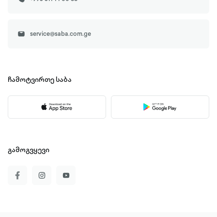
service@saba.com.ge
ჩამოტვირთე
საბა
გამოგვყევი