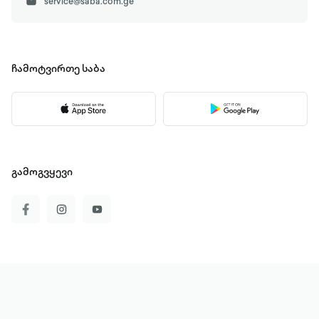
service@saba.com.ge
ჩამოტვირთე
საბა
გამოგვყევი