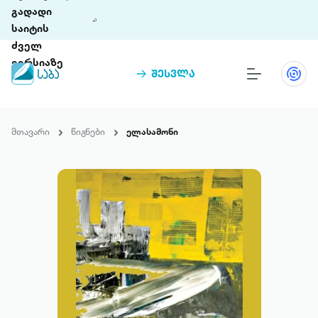
გადადი
საიტის
ძველ
ვერსიაზე
შესვლა
წიგნები
თინეთი
მთავარი
წიგნები
ელასამონი
თინეთი 9 ციფრულ პლატფორმასა და 5
პრემია „საბა“
მობილურ აპლიკაციას აერთიანებს.
ჩვენ შესახებ
პაკეტები