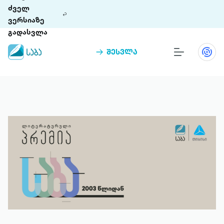
ძველ
ვერსიაზე
გადასვლა
შესვლა
წიგნები
თინეთი
თინეთი 9 ციფრულ პლატფორმასა და 5
პრემია „საბა“
მობილურ აპლიკაციას აერთიანებს.
ჩვენ შესახებ
პაკეტები