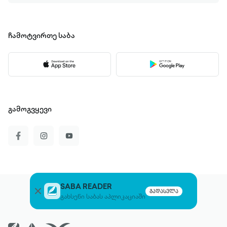
ჩამოტვირთე
საბა
გამოგვყევი
SABA READER
გადასვლა
გახსენი საბას აპლიკაციაში