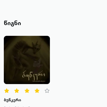
წიგნი
ბუნკერი