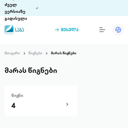
ძველ
ვერსიაზე
გადასვლა
შესვლა
წიგნები
თინეთი
მთავარი
წიგნები
მარას წიგნები
თინეთი 9 ციფრულ პლატფორმასა და 5
პრემია „საბა“
მობილურ აპლიკაციას აერთიანებს.
მარას წიგნები
ჩვენ შესახებ
წიგნი
პაკეტები
4