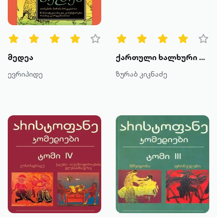
მედეა
ქართული ხალხური ეპოსი
ევრიპიდე
ზურაბ კიკნაძე