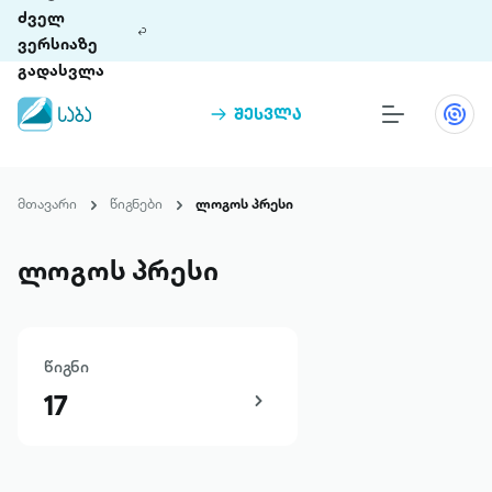
ძველ
ვერსიაზე
გადასვლა
შესვლა
წიგნები
თინეთი
მთავარი
წიგნები
ლოგოს პრესი
თინეთი 9 ციფრულ პლატფორმასა და 5
პრემია „საბა“
მობილურ აპლიკაციას აერთიანებს.
ლოგოს პრესი
ჩვენ შესახებ
წიგნი
პაკეტები
17